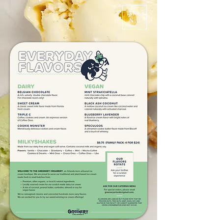
ME
NU